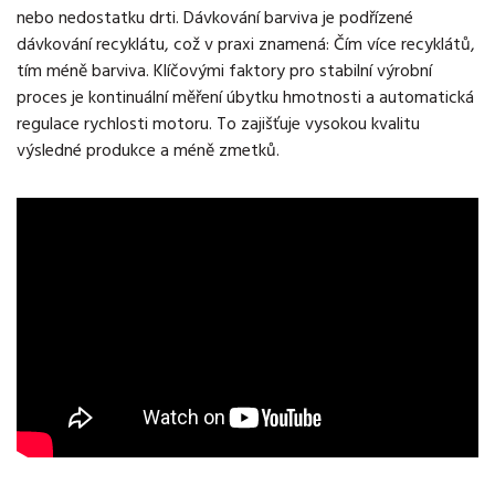
nebo nedostatku drti. Dávkování barviva je podřízené
dávkování recyklátu, což v praxi znamená: Čím více recyklátů,
tím méně barviva. Klíčovými faktory pro stabilní výrobní
proces je kontinuální měření úbytku hmotnosti a automatická
regulace rychlosti motoru. To zajišťuje vysokou kvalitu
výsledné produkce a méně zmetků.