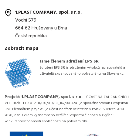
1.PLASTCOMPANY, spol. s r.o.
Vodní 579
664 62 Hrušovany u Brna
Česká republika
Zobrazit mapu
Jsme členem sdružení EPS SR
Sdružení EPS SR je sdružením výrobců, zpracovatelů a
uživatelů expandovaného polystyrénu na Slovensku.
Projekt 1.PLASTCOMPANY, spol. s r.o.
– ÚČAST NA ZAHRANIČNÍCH
VELETRZÍCH CZ.01.2.111/0.0/0.0/18_167/0013243 je spolufinancován Evropskou
unií. Předmětem projektu je účast na třech veletrzích v Polsku v letech 2018 –
2020, a to s cílem významného rozšíření exportní činnosti a zvýšení
konkurenceschopnosti společnosti na polském trhu.