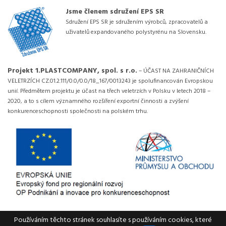
Jsme členem sdružení EPS SR
Sdružení EPS SR je sdružením výrobců, zpracovatelů a
uživatelů expandovaného polystyrénu na Slovensku.
Projekt 1.PLASTCOMPANY, spol. s r.o.
– ÚČAST NA ZAHRANIČNÍCH
VELETRZÍCH CZ.01.2.111/0.0/0.0/18_167/0013243 je spolufinancován Evropskou
unií. Předmětem projektu je účast na třech veletrzích v Polsku v letech 2018 –
2020, a to s cílem významného rozšíření exportní činnosti a zvýšení
konkurenceschopnosti společnosti na polském trhu.
Používáním těchto stránek souhlasíte s používáním cookies, které