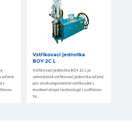
Vstřikovací jednotka
BOY 2C L
je
Vstřikovací jednotka BOY 2C L je
a určená
samostatná vstřikovací jednotka určená
í s
pro vícekomponentní vstřikování s
věřenou
moderní strojní technologií s ověřenou
te...