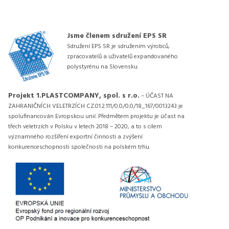
Jsme členem sdružení EPS SR
Sdružení EPS SR je sdružením výrobců,
zpracovatelů a uživatelů expandovaného
polystyrénu na Slovensku.
Projekt 1.PLASTCOMPANY, spol. s r.o.
– ÚČAST NA
ZAHRANIČNÍCH VELETRZÍCH CZ.01.2.111/0.0/0.0/18_167/0013243 je
spolufinancován Evropskou unií. Předmětem projektu je účast na
třech veletrzích v Polsku v letech 2018 – 2020, a to s cílem
významného rozšíření exportní činnosti a zvýšení
konkurenceschopnosti společnosti na polském trhu.