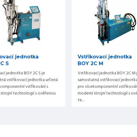
kovací jednotka
Vstřikovací jednotka
C S
BOY 2C M
ací jednotka BOY 2C S je
Vstřikovací jednotka BOY 2C M 
ná vstřikovací jednotka určená
samostatná vstřikovací jednotk
komponentní vstřikování s
pro vícekomponentní vstřikován
strojní technologií s ověřenou
moderní strojní technologií s o
te...