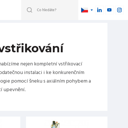
střikování
nabízíme nejen kompletní vstřikovací
dodatečnou instalaci i ke konkurenčním
ologie pomocí šneku s axiálním pohybem a
tí upevnění.