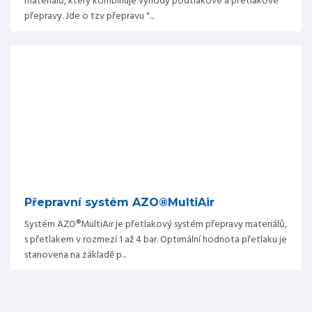
materiálů, který kombinuje výhody podtlakové a přetlakové
přepravy. Jde o tzv přepravu "...
Přepravní systém AZO®MultiAir
Systém AZO®MultiAir je přetlakový systém přepravy materiálů,
s přetlakem v rozmezí 1 až 4 bar. Optimální hodnota přetlaku je
stanovena na základě p...