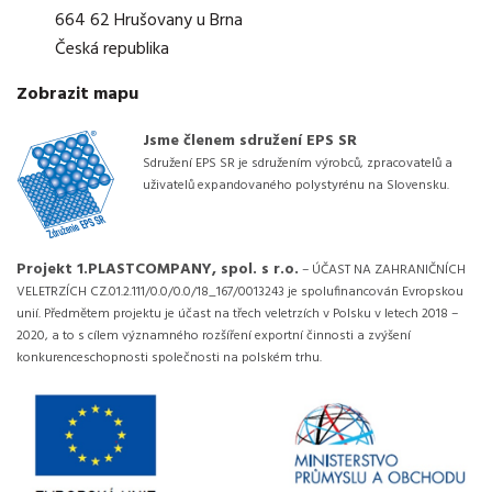
664 62 Hrušovany u Brna
Česká republika
Zobrazit mapu
Jsme členem sdružení EPS SR
Sdružení EPS SR je sdružením výrobců, zpracovatelů a
uživatelů expandovaného polystyrénu na Slovensku.
Projekt 1.PLASTCOMPANY, spol. s r.o.
– ÚČAST NA ZAHRANIČNÍCH
VELETRZÍCH CZ.01.2.111/0.0/0.0/18_167/0013243 je spolufinancován Evropskou
unií. Předmětem projektu je účast na třech veletrzích v Polsku v letech 2018 –
2020, a to s cílem významného rozšíření exportní činnosti a zvýšení
konkurenceschopnosti společnosti na polském trhu.