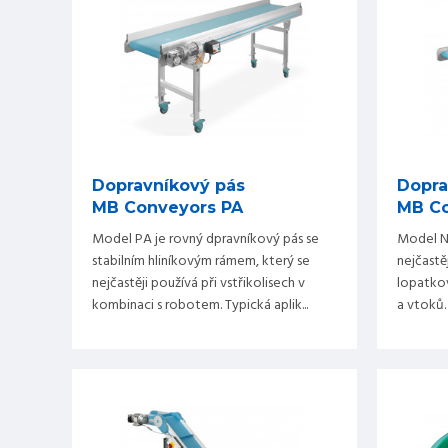
Dopravníkový pás
Dopra
MB Conveyors PA
MB Co
Model PA je rovný dpravníkový pás se
Model N
stabilním hliníkovým rámem, který se
nejčastě
nejčastěji používá při vstřikolisech v
lopatkov
kombinaci s robotem. Typická aplik...
a vtoků.