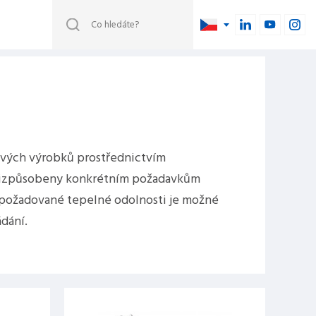
ových výrobků prostřednictvím
 přizpůsobeny konkrétním požadavkům
a požadované tepelné odolnosti je možné
dání.