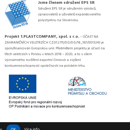
Jsme členem sdružení EPS SR
Sdružení EPS SR je sdružením výrobců,
zpracovatelů a uživatelů expandovaného
polystyrénu na Slovensku.
Projekt 1.PLASTCOMPANY, spol. s r.o.
– ÚČAST NA
ZAHRANIČNÍCH VELETRZÍCH CZ.01.2.111/0.0/0.0/18_167/0013243 je
spolufinancován Evropskou unií. Předmětem projektu je účast na
třech veletrzích v Polsku v letech 2018 – 2020, a to s cílem
významného rozšíření exportní činnosti a zvýšení
konkurenceschopnosti společnosti na polském trhu.
OK
y.
Více info