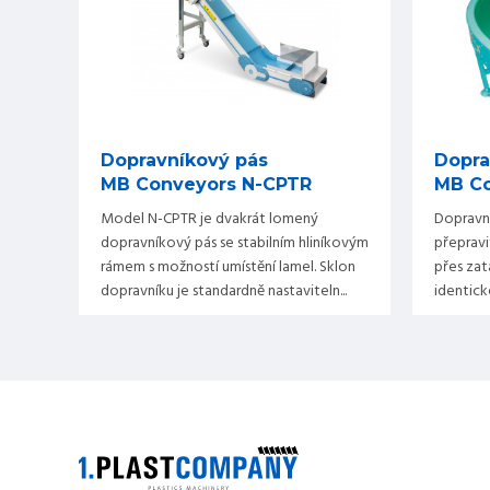
Dopravníkový pás
Dopra
MB Conveyors N-CPTR
MB C
Model N-CPTR je dvakrát lomený
Dopravn
dopravníkový pás se stabilním hliníkovým
přepravi
rámem s možností umístění lamel. Sklon
přes zat
dopravníku je standardně nastaviteln...
identické