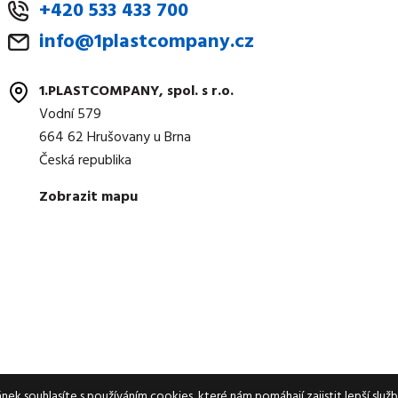
+420 533 433 700
info@1plastcompany.cz
1.PLASTCOMPANY, spol. s r.o.
Vodní 579
664 62 Hrušovany u Brna
Česká republika
Zobrazit mapu
nek souhlasíte s používáním cookies, které nám pomáhají zajistit lepší služb