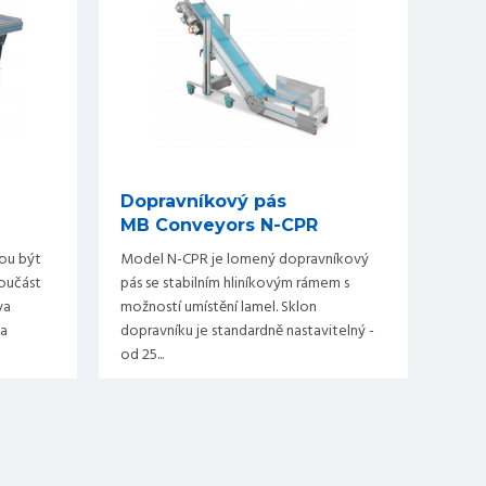
Dopravníkový pás
MB Conveyors N-CPR
ou být
Model N-CPR je lomený dopravníkový
oučást
pás se stabilním hliníkovým rámem s
va
možností umístění lamel. Sklon
 a
dopravníku je standardně nastavitelný -
od 25...