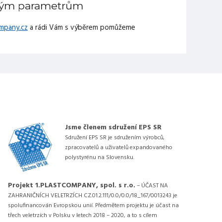
aným parametrům
mpany.cz
a rádi Vám s výběrem pomůžeme
Jsme členem sdružení EPS SR
Sdružení EPS SR je sdružením výrobců,
zpracovatelů a uživatelů expandovaného
polystyrénu na Slovensku.
Projekt 1.PLASTCOMPANY, spol. s r.o.
– ÚČAST NA
ZAHRANIČNÍCH VELETRZÍCH CZ.01.2.111/0.0/0.0/18_167/0013243 je
spolufinancován Evropskou unií. Předmětem projektu je účast na
třech veletrzích v Polsku v letech 2018 – 2020, a to s cílem