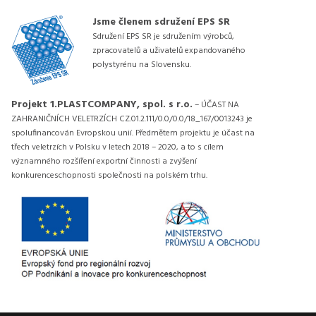
Jsme členem sdružení EPS SR
Sdružení EPS SR je sdružením výrobců,
zpracovatelů a uživatelů expandovaného
polystyrénu na Slovensku.
Projekt 1.PLASTCOMPANY, spol. s r.o.
– ÚČAST NA
ZAHRANIČNÍCH VELETRZÍCH CZ.01.2.111/0.0/0.0/18_167/0013243 je
spolufinancován Evropskou unií. Předmětem projektu je účast na
třech veletrzích v Polsku v letech 2018 – 2020, a to s cílem
významného rozšíření exportní činnosti a zvýšení
konkurenceschopnosti společnosti na polském trhu.