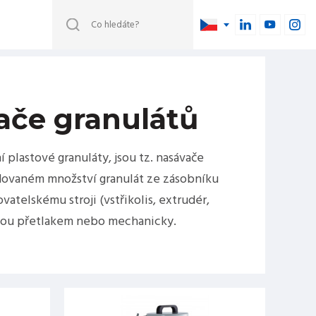
ače granulátů
 plastové granuláty, jsou tz. nasávače
dovaném množství granulát ze zásobníku
ovatelskému stroji (vstřikolis, extrudér,
y jsou přetlakem nebo mechanicky.