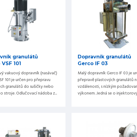
vník granulátů
Dopravník granulátů
 VSF 101
Gerco IF 03
ý vakuový dopravník (nasávač)
Malý dopravník Gerco IF 03 je ur
F 101 je určen pro přepravu
přepravě plastových granulátů 
ch granulátů do sušičky nebo
vzdálenosti, s nízkým požadov
o stroje. Odlučovací nádoba z...
výkonem. Jedná se o injektorový 