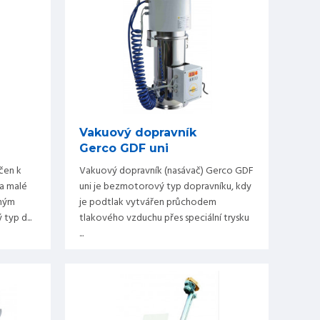
Vakuový dopravník
Gerco GDF uni
čen k
Vakuový dopravník (nasávač) Gerco GDF
na malé
uni je bezmotorový typ dopravníku, kdy
aným
je podtlak vytvářen průchodem
typ d...
tlakového vzduchu přes speciální trysku
...