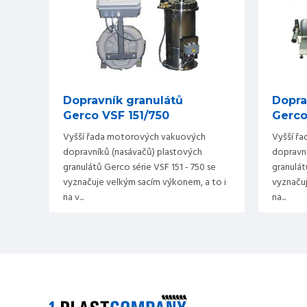
Dopravník granulátů
Dopra
Gerco VSF 151/750
Gerco
Vyšší řada motorových vakuových
Vyšší ř
dopravníků (nasávačů) plastových
dopravní
granulátů Gerco série VSF 151 - 750 se
granulát
vyznačuje velkým sacím výkonem, a to i
vyznačuj
na v...
na...