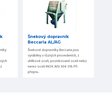
ík
Šnekový dopravník
Beccaria AL/AG
níky
Šnekové dopravníky Beccaria jsou
vyráběny v různých provedeních, z
ových
uhlíkové oceli, pozinkované oceli nebo
 z
nerez-oceli INOX AISI 304-316. Při
přepra...