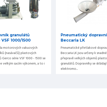
vník granulátů
Pneumatický dopravn
 VSF 1000/1500
Beccaria LK
ada motorových vakuových
Pneumatické přetlakové doprav
ků (nasávačů) plastových
Beccaria LK jsou určeny k snadné
ů Gerco série VSF 1000 - 1500 se
přepravě velkých objemů plast
e velkým sacím výkonem, a to i
granulátů. Dopravníky se skládají
elektromo...