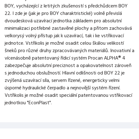
BOY, vycházející z letitých zkušeností s předchůdcem BOY
22. I zde je (jak je pro BOY charaktristické) volně převislá
dvoudesková uzavírací jednotka základem pro absolutní
minimalizaci potřebné zastavěné plochy a přitom zachovává
velkorysý volný přístup jak k uzavírací, tak i ke vstřikovací
jednotce. Vstřikolis je možné osadit celou škálou velikostí
šneků pro různé druhy zpracovávaných materiálů. Inovativní a
vícenásobně patentovaný řídicí systém Procan ALPHA® 4
zabezpečuje absolutní preciznost a opakovatelnost zároveň
s jednoduchou obslužností. Hlavní odlišnosti od BOY 22 je
zvýšená uzavírací síla, servem řízené, energeticky velmi
úsporné hydraulické čerpadlo a nejnovější systém řízení.
Vstřikolis je možné osadit speciální patentovanou vstřikovací
jednotkou "EconPlast".