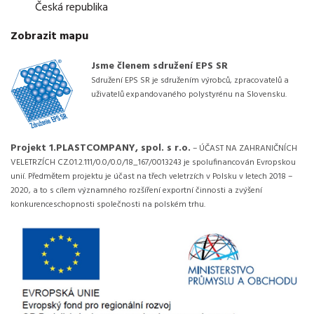
Česká republika
Zobrazit mapu
Jsme členem sdružení EPS SR
Sdružení EPS SR je sdružením výrobců, zpracovatelů a
uživatelů expandovaného polystyrénu na Slovensku.
Projekt 1.PLASTCOMPANY, spol. s r.o.
– ÚČAST NA ZAHRANIČNÍCH
VELETRZÍCH CZ.01.2.111/0.0/0.0/18_167/0013243 je spolufinancován Evropskou
unií. Předmětem projektu je účast na třech veletrzích v Polsku v letech 2018 –
2020, a to s cílem významného rozšíření exportní činnosti a zvýšení
konkurenceschopnosti společnosti na polském trhu.