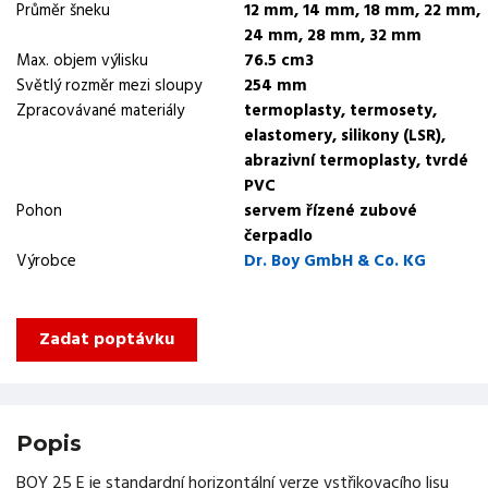
Průměr šneku
12 mm, 14 mm, 18 mm, 22 mm,
24 mm, 28 mm, 32 mm
Max. objem výlisku
76.5 cm3
Světlý rozměr mezi sloupy
254 mm
Zpracovávané materiály
termoplasty, termosety,
elastomery, silikony (LSR),
abrazivní termoplasty, tvrdé
PVC
Pohon
servem řízené zubové
čerpadlo
Výrobce
Dr. Boy GmbH & Co. KG
Zadat poptávku
Popis
BOY 25 E je standardní horizontální verze vstřikovacího lisu