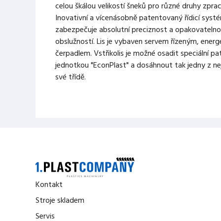
celou škálou velikostí šneků pro různé druhy zpr
Inovativní a vícenásobně patentovaný řídicí sys
zabezpečuje absolutní preciznost a opakovateln
obslužností. Lis je vybaven servem řízeným, ener
čerpadlem. Vstřikolis je možné osadit speciální p
jednotkou "EconPlast" a dosáhnout tak jedny z nej
své třídě.
Kontakt
Stroje skladem
Servis