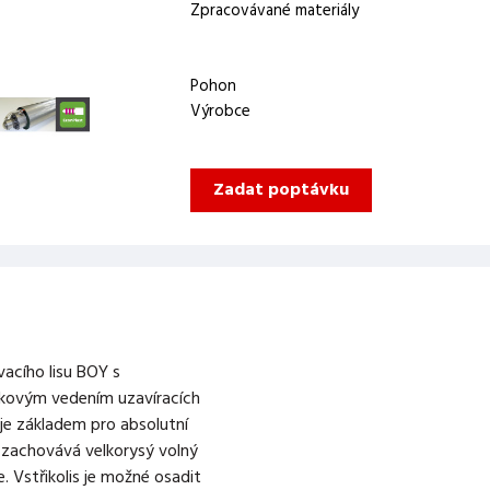
Zpracovávané materiály
Pohon
Výrobce
Zadat poptávku
vacího lisu BOY s
kovým vedením uzavíracích
 je základem pro absolutní
 zachovává velkorysý volný
ce. Vstřikolis je možné osadit