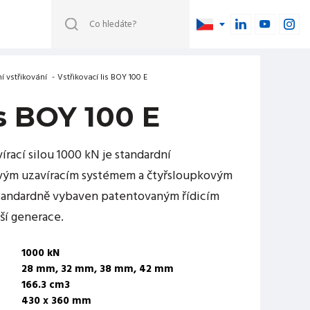
í vstřikování
-
Vstřikovací lis BOY 100 E
is BOY 100 E
vírací silou 1000 kN je standardní
kovým uzavíracím systémem a čtyřsloupkovým
 standardně vybaven patentovaným řídicím
í generace.
1000 kN
28 mm, 32 mm, 38 mm, 42 mm
166.3 cm3
430 x 360 mm