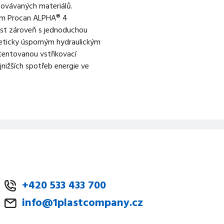
acovávaných materiálů.
tém Procan ALPHA® 4
ost zároveň s jednoduchou
geticky úsporným hydraulickým
atentovanou vstřikovací
nižších spotřeb energie ve
+420 533 433 700
info@1plastcompany.cz