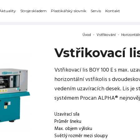
Aktuality
Stroje skladem
Plastikářský slovník
Servis
Kontakt
Úvod
-
Vstřikování
-
Horizontáln
Vstřikovací l
Vstřikovací lis BOY 100 E s max. uza
horizontální vstřikolis s dvoudes
vedením uzavíracích desek. Lis je
systémem Procan ALPHA® nejnovějš
Uzavírací síla
Průměr šneku
Max. objem výlisku
Světlý rozměr mezi sloupy