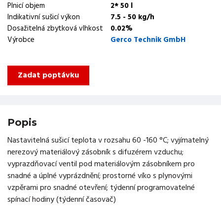
Plnicí objem
2* 50 l
Indikativní sušicí výkon
7.5 - 50 kg/h
Dosažitelná zbytková vlhkost
0.02%
Výrobce
Gerco Technik GmbH
Zadat poptávku
Popis
Nastavitelná sušicí teplota v rozsahu 60 -160 °C; vyjímatelný
nerezový materiálový zásobník s difuzérem vzduchu;
vyprazdňovací ventil pod materiálovým zásobníkem pro
snadné a úplné vyprázdnění; prostorné víko s plynovými
vzpěrami pro snadné otevření; týdenní programovatelné
spínací hodiny (týdenní časovač)