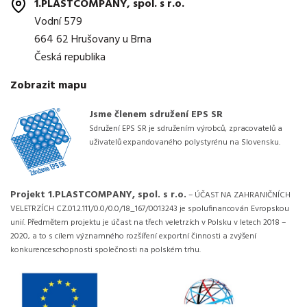
1.PLASTCOMPANY, spol. s r.o.
Vodní 579
664 62 Hrušovany u Brna
Česká republika
Zobrazit mapu
Jsme členem sdružení EPS SR
Sdružení EPS SR je sdružením výrobců, zpracovatelů a
uživatelů expandovaného polystyrénu na Slovensku.
Projekt 1.PLASTCOMPANY, spol. s r.o.
– ÚČAST NA ZAHRANIČNÍCH
VELETRZÍCH CZ.01.2.111/0.0/0.0/18_167/0013243 je spolufinancován Evropskou
unií. Předmětem projektu je účast na třech veletrzích v Polsku v letech 2018 –
2020, a to s cílem významného rozšíření exportní činnosti a zvýšení
konkurenceschopnosti společnosti na polském trhu.