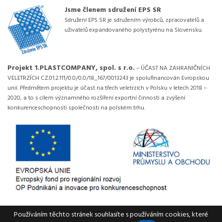
Jsme členem sdružení EPS SR
Sdružení EPS SR je sdružením výrobců, zpracovatelů a
uživatelů expandovaného polystyrénu na Slovensku.
Projekt 1.PLASTCOMPANY, spol. s r.o.
– ÚČAST NA ZAHRANIČNÍCH
VELETRZÍCH CZ.01.2.111/0.0/0.0/18_167/0013243 je spolufinancován Evropskou
unií. Předmětem projektu je účast na třech veletrzích v Polsku v letech 2018 –
2020, a to s cílem významného rozšíření exportní činnosti a zvýšení
konkurenceschopnosti společnosti na polském trhu.
Používáním těchto stránek souhlasíte s používáním cookies, které