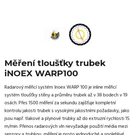
Měření tloušťky trubek
iNOEX WARP100
Radarový měřicí systém Inoex WARP 100 je inline měřicí
systém tloušťky stěny a průměru trubek až v 38 bodech v 19
osách. Přes 1500 měření za sekundu zajišťuje kompletní
kontrolu jakosti trubek s vysokými jakostními požadavky, jako
jsou např. tlakové a plynové trubky až do extruzní rychlosti 15
m/min. Přenos radarových vln nevyžaduje použití média mezi
senzory a trubkou, měření je proto jednoduché a spolehlivé.