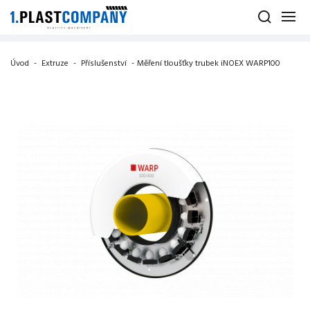
Úvod
-
Extruze
-
Příslušenství
-
Měření tloušťky trubek iNOEX WARP100