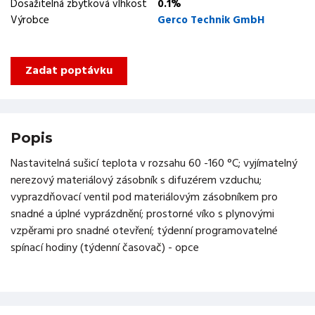
Dosažitelná zbytková vlhkost
0.1%
Výrobce
Gerco Technik GmbH
Zadat poptávku
Popis
Nastavitelná sušicí teplota v rozsahu 60 -160 °C; vyjímatelný
nerezový materiálový zásobník s difuzérem vzduchu;
vyprazdňovací ventil pod materiálovým zásobníkem pro
snadné a úplné vyprázdnění; prostorné víko s plynovými
vzpěrami pro snadné otevření; týdenní programovatelné
spínací hodiny (týdenní časovač) - opce