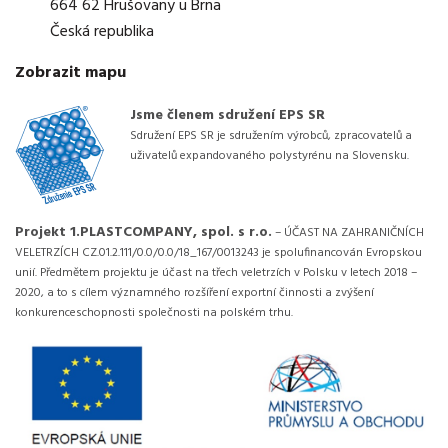
664 62 Hrušovany u Brna
Česká republika
Zobrazit mapu
Jsme členem sdružení EPS SR
Sdružení EPS SR je sdružením výrobců, zpracovatelů a
uživatelů expandovaného polystyrénu na Slovensku.
Projekt 1.PLASTCOMPANY, spol. s r.o.
– ÚČAST NA ZAHRANIČNÍCH
VELETRZÍCH CZ.01.2.111/0.0/0.0/18_167/0013243 je spolufinancován Evropskou
unií. Předmětem projektu je účast na třech veletrzích v Polsku v letech 2018 –
2020, a to s cílem významného rozšíření exportní činnosti a zvýšení
konkurenceschopnosti společnosti na polském trhu.