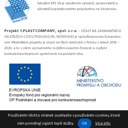
Sdružení EPS SR je sdružením výrobců, zpracovatelů a
uživatelů expandovaného polystyrénu na Slovensku.
Projekt 1.PLASTCOMPANY, spol. s r.o.
– ÚČAST NA ZAHRANIČNÍCH
VELETRZÍCH CZ.01.2.111/0.0/0.0/18_167/0013243 je spolufinancován Evropskou
unií. Předmětem projektu je účast na třech veletrzích v Polsku v letech 2018 –
2020, a to s cílem významného rozšíření exportní činnosti a zvýšení
konkurenceschopnosti společnosti na polském trhu.
Používáním těchto stránek souhlasíte s používáním cookies, které
OK
nám pomáhají zajistit lepší služby.
Více info
©2026 1PLASTCOMPANY