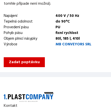
tomhle případe není možná).
Napájení
400 V / 50 Hz
Tepelná odolnost
do 90°C
Provedení pásu
PU
Pohyb pásu
fixní rychlost
Objem plnicí násypky
80l, 185 l, 410l
Výrobce
MB CONVEYORS SRL
Zadat poptávku
Kontakt