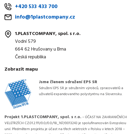
+420 533 433 700
info@1plastcompany.cz
1.PLASTCOMPANY, spol. s r.o.
Vodní 579
664 62 Hrušovany u Brna
Česká republika
Zobrazit mapu
Jsme členem sdružení EPS SR
Sdružení EPS SR je sdružením výrobců, zpracovatelů a
uživatelů expandovaného polystyrénu na Slovensku.
Projekt 1.PLASTCOMPANY, spol. s r.o.
– ÚČAST NA ZAHRANIČNÍCH
VELETRZÍCH CZ.01.2.111/0.0/0.0/18_167/0013243 je spolufinancován Evropskou
unií. Předmětem projektu je účast na třech veletrzích v Polsku v letech 2018 –