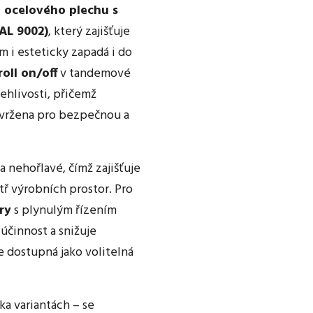
 ocelového plechu s
AL 9002)
, který zajišťuje
 i esteticky zapadá i do
roll on/off
v tandemové
lehlivosti, přičemž
avržena pro bezpečnou a
 a nehořlavé, čímž zajišťuje
tř výrobních prostor. Pro
ry
s plynulým řízením
účinnost a snižuje
e dostupná jako volitelná
ka variantách – se