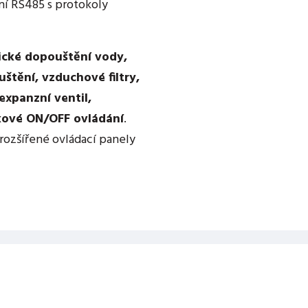
ní RS485 s protokoly
cké dopouštění vody,
uštění, vzduchové filtry,
expanzní ventil,
kové ON/OFF ovládání
.
i rozšířené ovládací panely