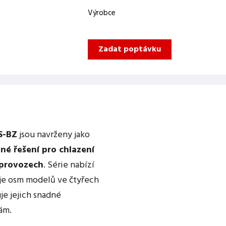
Výrobce
Zadat poptávku
S-BZ
jsou navrženy jako
né řešení pro chlazení
 provozech
. Série nabízí
je osm modelů ve čtyřech
e jejich snadné
ám.