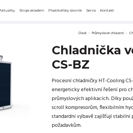
Aktuality
Stroje skladem
Plastikářský slovník
Servis
Kontakt
Úvod
-
Průmyslové chlazení
-
Ch
Chladnička v
CS-BZ
Procesní chladničky HT-Cooling CS
energeticky efektivní řešení pro c
průmyslových aplikacích. Díky pou
scroll kompresorům, flexibilním hy
standardní výbavě zajišťují stabil
požadavkům.