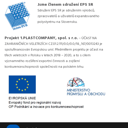
Jsme členem sdružení EPS SR
Sdružení EPS SR je sdružením výrobců,
zpracovatelů a uživatelů expandovaného
polystyrénu na Slovensku.
Projekt 1.PLASTCOMPANY, spol. s r.o.
– ÚČAST NA
ZAHRANIČNÍCH VELETRZÍCH CZ.01.2.111/0.0/0.0/18_167/0013243 je
spolufinancován Evropskou unií. Předmětem projektu je účast na
třech veletrzích v Polsku v letech 2018 – 2020, a to s cílem
významného rozšíření exportní činnosti a zvýšení
konkurenceschopnosti společnosti na polském trhu.