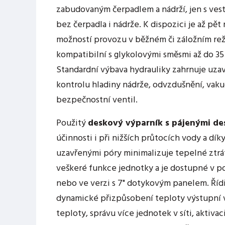
zabudovaným čerpadlem a nádrží, jen s ve
bez čerpadla i nádrže. K dispozici je až pět
možností provozu v běžném či záložním rež
kompatibilní s glykolovými směsmi až do 35 
Standardní výbava hydrauliky zahrnuje uzaví
kontrolu hladiny nádrže, odvzdušnění, vaku
bezpečnostní ventil.
Použitý
deskový výparník s pájenými de
účinnosti i při nižších průtocích vody a díky
uzavřenými póry minimalizuje tepelné ztráty
veškeré funkce jednotky a je dostupné v po
nebo ve verzi s 7" dotykovým panelem. Říd
dynamické přizpůsobení teploty výstupní
teploty, správu více jednotek v síti, aktivac