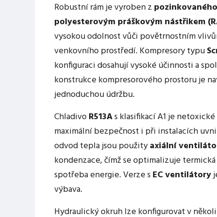
Robustní rám je vyroben z
pozinkovaného
polyesterovým práškovým nástřikem (R
vysokou odolnost vůči povětrnostním vlivům
venkovního prostředí. Kompresory typu
Sc
konfiguraci dosahují vysoké účinnosti a spo
konstrukce kompresorového prostoru je n
jednoduchou údržbu.
Chladivo
R513A
s klasifikací A1 je netoxické
maximální bezpečnost i při instalacích uvni
odvod tepla jsou použity
axiální ventiláto
kondenzace, čímž se optimalizuje termická 
spotřeba energie. Verze s
EC ventilátory
j
výbava.
Hydraulický okruh lze konfigurovat v několi