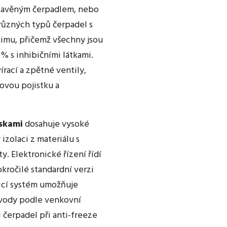
stavěným čerpadlem, nebo
 různých typů čerpadel s
imu, přičemž všechny jsou
% s inhibičními látkami.
rací a zpětné ventily,
ovou pojistku a
skami
dosahuje vysoké
 izolaci z materiálu s
. Elektronické řízení řídí
kročilé standardní verzi
icí systém umožňuje
 vody podle venkovní
i čerpadel při anti-freeze