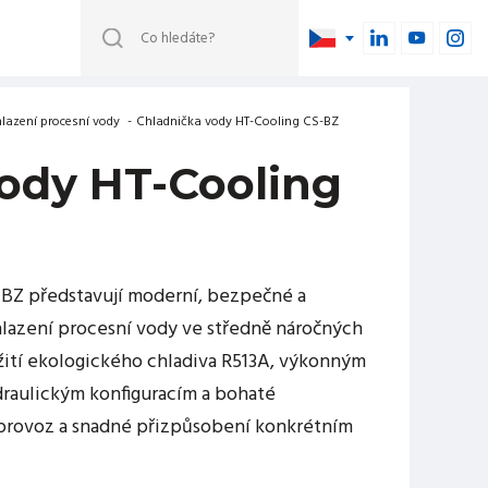
lazení procesní vody
-
Chladnička vody HT-Cooling CS-BZ
ody HT-Cooling
-BZ představují moderní, bezpečné a
hlazení procesní vody ve středně náročných
žití ekologického chladiva R513A, výkonným
draulickým konfiguracím a bohaté
ní provoz a snadné přizpůsobení konkrétním